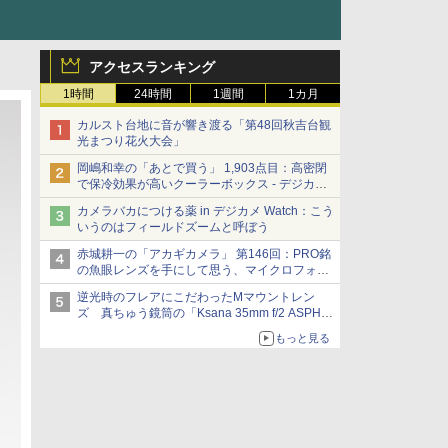
アクセスランキング
1時間
24時間
1週間
1カ月
カルスト台地に音が響き渡る「第48回秋吉台観
光まつり花火大会」
岡嶋和幸の「あとで買う」 1,903点目：高密閉
で保冷効果が高いクーラーボックス - デジカメ
Watch
カメラバカにつける薬 in デジカメ Watch：こう
いうのはフィールドズームと呼ぼう
赤城耕一の「アカギカメラ」 第146回：PRO銘
の魚眼レンズを手にして思う、マイクロフォー
サーズへの期待と可能性
逆光時のフレアにこだわったMマウントレン
ズ 真ちゅう鏡筒の「Ksana 35mm f/2 ASPH.
シルバークローム」
もっと見る