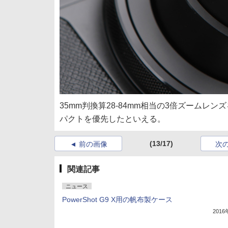
35mm判換算28-84mm相当の3倍ズームレ
パクトを優先したといえる。
(13/17)
前の画像
次
関連記事
ニュース
PowerShot G9 X用の帆布製ケース
201