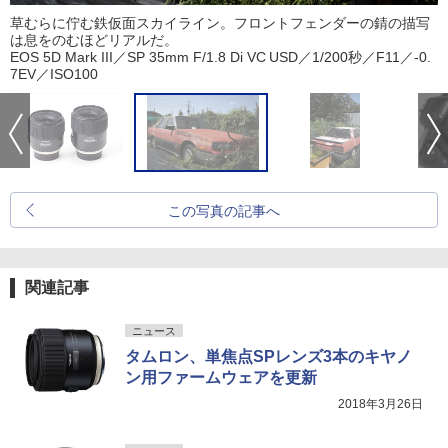
草むらに佇む鉄仮面スカイライン。フロントフェンダーの錆の描写
は息をのむほどリアルだ。
EOS 5D Mark III／SP 35mm F/1.8 Di VC USD／1/200秒／F11／-0.
7EV／ISO100
この写真の記事へ
関連記事
ニュース
タムロン、単焦点SPレンズ3本のキヤノ
ン用ファームウェアを更新
2018年3月26日