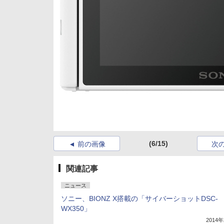
(6/15)
前の画像
次
関連記事
ニュース
ソニー、BIONZ X搭載の「サイバーショットDSC-
WX350」
2014