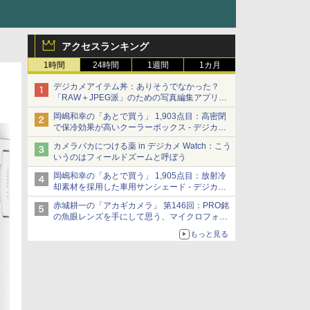
アクセスランキング
1時間
24時間
1週間
1カ月
デジカメアイテム丼：ありそうでなかった？
「RAW＋JPEG派」のための写真編集アプリ
カメラデフォルトのJPEGを大切にする
岡嶋和幸の「あとで買う」 1,903点目：高密閉
「Filmator」
で保冷効果が高いクーラーボックス - デジカメ
Watch
カメラバカにつける薬 in デジカメ Watch：こう
いうのはフィールドズームと呼ぼう
岡嶋和幸の「あとで買う」 1,905点目：放射冷
却素材を採用した車用サンシェード - デジカメ
Watch
赤城耕一の「アカギカメラ」 第146回：PRO銘
の魚眼レンズを手にして思う、マイクロフォー
サーズへの期待と可能性
もっと見る