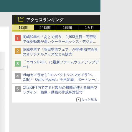
アクセスランキング
1時間
24時間
1週間
1カ月
岡嶋和幸の「あとで買う」 1,903点目：高密閉
で保冷効果が高いクーラーボックス - デジカメ
Watch
茨城空港で「羽田空港フェア」が開催 航空会社
のオリジナルグッズなども販売
「ニコンD780」に最新ファームウェアアップデ
ート
Vlogカメラから“コンパクトシネマカメラ”へ…
DJIが「Osmo Pocket」を再定義 ポートレート
重視の映像設計に
ChatGPT内でアドビ製品の機能が使える統合プ
ラグイン 画像・動画の作成を対話で
もっと見る