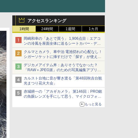
アクセスランキング
1時間
24時間
1週間
1カ月
岡嶋和幸の「あとで買う」 1,906点目：エアコ
ンの冷風を座面全体に送るシートカバー - デジ
カメ Watch
クルマとカメラ、車中泊 電池切れの心配なし！
シガーソケットに挿すだけで「探す」が使える
スマートタグ - デジカメ Watch
デジカメアイテム丼：ありそうでなかった？
「RAW＋JPEG派」のための写真編集アプリ
カメラデフォルトのJPEGを大切にする
カルスト台地に音が響き渡る「第48回秋吉台観
「Filmator」
光まつり花火大会」
赤城耕一の「アカギカメラ」 第146回：PRO銘
の魚眼レンズを手にして思う、マイクロフォー
サーズへの期待と可能性
もっと見る