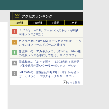
アクセスランキング
1時間
24時間
1週間
1カ月
「α7 IV」「α7 III」ズームレンズキットが刷新
同梱レンズがII型に
カメラバカにつける薬 in デジカメ Watch：こう
いうのはフィールドズームと呼ぼう
赤城耕一の「アカギカメラ」 第146回：PRO銘
の魚眼レンズを手にして思う、マイクロフォー
サーズへの期待と可能性
岡嶋和幸の「あとで買う」 1,903点目：高密閉
で保冷効果が高いクーラーボックス - デジカメ
Watch
FALCAMの一部製品が8月19日（木）から値下
げ カメラケージやクイックリリースプレート
など 最大36.2%OFFに
もっと見る