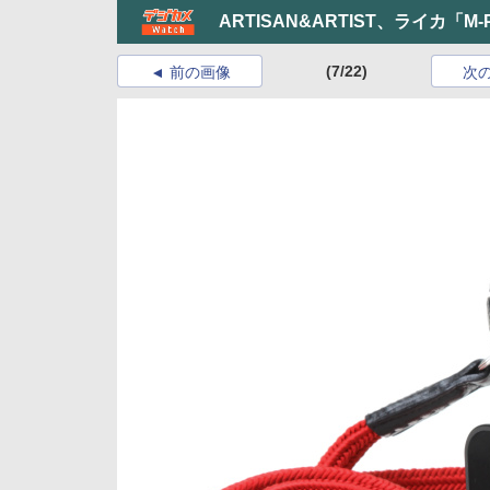
ARTISAN&ARTIST、ライカ「
(7/22)
前の画像
次