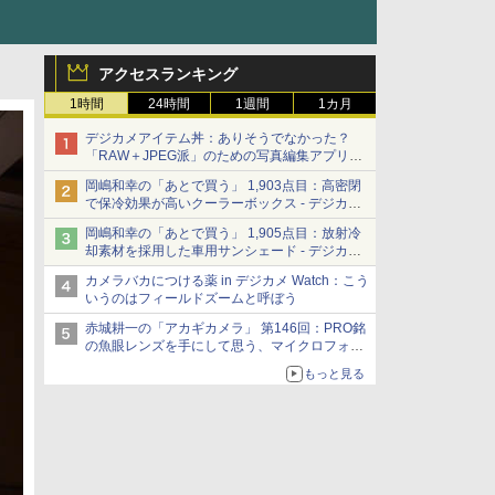
アクセスランキング
1時間
24時間
1週間
1カ月
デジカメアイテム丼：ありそうでなかった？
「RAW＋JPEG派」のための写真編集アプリ
カメラデフォルトのJPEGを大切にする
岡嶋和幸の「あとで買う」 1,903点目：高密閉
「Filmator」
で保冷効果が高いクーラーボックス - デジカメ
Watch
岡嶋和幸の「あとで買う」 1,905点目：放射冷
却素材を採用した車用サンシェード - デジカメ
Watch
カメラバカにつける薬 in デジカメ Watch：こう
いうのはフィールドズームと呼ぼう
赤城耕一の「アカギカメラ」 第146回：PRO銘
の魚眼レンズを手にして思う、マイクロフォー
サーズへの期待と可能性
もっと見る