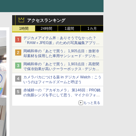
アクセスランキング
1時間
24時間
1週間
1カ月
デジカメアイテム丼：ありそうでなかった？
「RAW＋JPEG派」のための写真編集アプリ
カメラデフォルトのJPEGを大切にする
岡嶋和幸の「あとで買う」 1,905点目：放射冷
「Filmator」
却素材を採用した車用サンシェード - デジカメ
Watch
岡嶋和幸の「あとで買う」 1,903点目：高密閉
で保冷効果が高いクーラーボックス - デジカメ
Watch
カメラバカにつける薬 in デジカメ Watch：こう
いうのはフィールドズームと呼ぼう
赤城耕一の「アカギカメラ」 第146回：PRO銘
の魚眼レンズを手にして思う、マイクロフォー
サーズへの期待と可能性
もっと見る