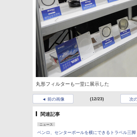
丸形フィルターも一堂に展示した
(12/23)
前の画像
次
関連記事
ニュース
ベンロ、センターポールを横にできるトラベル三脚