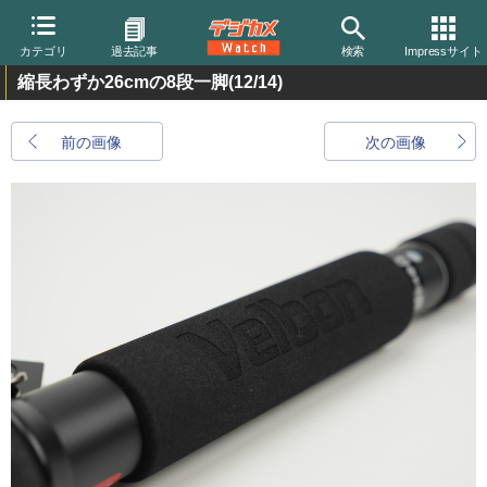
カテゴリ
過去記事
検索
Impressサイト
縮長わずか26cmの8段一脚
(12/14)
前の画像
次の画像