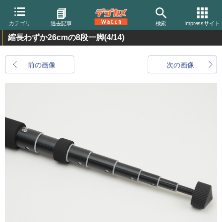
カテゴリ
過去記事
検索
Impressサイト
縮長わずか26cmの8段一脚
(4/14)
前の画像
次の画像