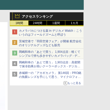
アクセスランキング
1時間
24時間
1週間
1カ月
カメラバカにつける薬 in デジカメ Watch：こう
いうのはフィールドズームと呼ぼう
茨城空港で「羽田空港フェア」が開催 航空会社
のオリジナルグッズなども販売
岡嶋和幸の「あとで買う」 1,904点目：軽くて
シンプルで持ち歩きやすいカメラバッグ - デジ
カメ Watch
岡嶋和幸の「あとで買う」 1,903点目：高密閉
で保冷効果が高いクーラーボックス - デジカメ
Watch
赤城耕一の「アカギカメラ」 第146回：PRO銘
の魚眼レンズを手にして思う、マイクロフォー
サーズへの期待と可能性
もっと見る