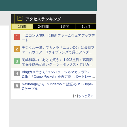
アクセスランキング
1時間
24時間
1週間
1カ月
「ニコンD780」に最新ファームウェアアップデ
ート
デジタル一眼レフカメラ「ニコンD6」に最新フ
ァームウェア Dタイプレンズで露出アンダー
になる現象の修正など
岡嶋和幸の「あとで買う」 1,903点目：高密閉
で保冷効果が高いクーラーボックス - デジカメ
Watch
Vlogカメラから“コンパクトシネマカメラ”へ…
DJIが「Osmo Pocket」を再定義 ポートレート
重視の映像設計に
NextorageからThunderbolt 5認証のUSB Type-
Cケーブル
もっと見る