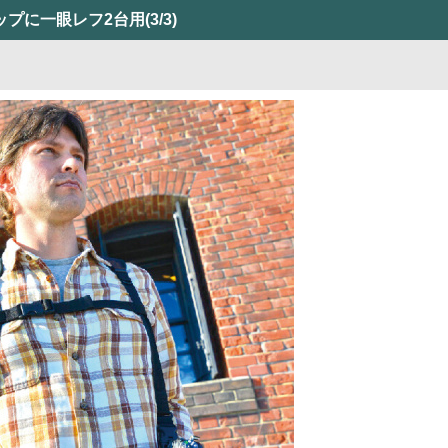
ップに一眼レフ2台用
(3/3)