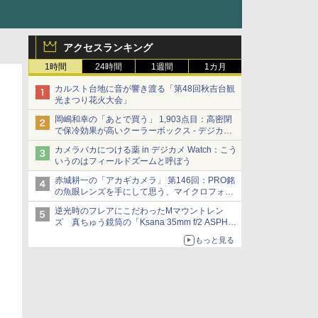
アクセスランキング
1時間
24時間
1週間
1カ月
カルスト台地に音が響き渡る「第48回秋吉台観
光まつり花火大会」
岡嶋和幸の「あとで買う」 1,903点目：高密閉
で保冷効果が高いクーラーボックス - デジカメ
Watch
カメラバカにつける薬 in デジカメ Watch：こう
いうのはフィールドズームと呼ぼう
赤城耕一の「アカギカメラ」 第146回：PRO銘
の魚眼レンズを手にして思う、マイクロフォー
サーズへの期待と可能性
逆光時のフレアにこだわったMマウントレン
ズ 真ちゅう鏡筒の「Ksana 35mm f/2 ASPH.
シルバークローム」
もっと見る