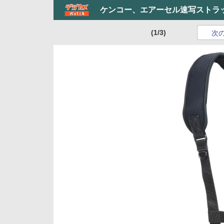
ケンコー、エアーセル速写ストラ
(1/3)
次