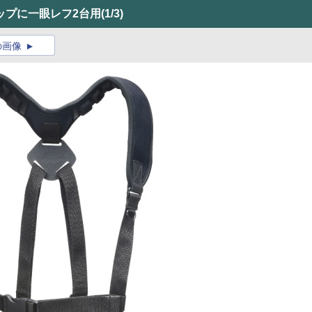
ップに一眼レフ2台用
(1/3)
の画像