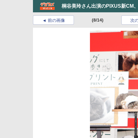
桐谷美玲さん出演のPIXUS新CM、
(8/14)
前の画像
次