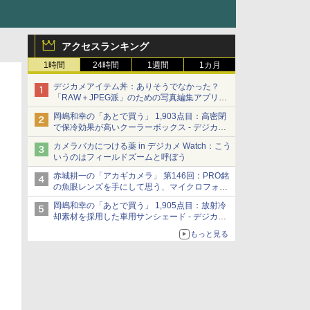
アクセスランキング
1時間
24時間
1週間
1カ月
デジカメアイテム丼：ありそうでなかった？
「RAW＋JPEG派」のための写真編集アプリ
カメラデフォルトのJPEGを大切にする
岡嶋和幸の「あとで買う」 1,903点目：高密閉
「Filmator」
で保冷効果が高いクーラーボックス - デジカメ
Watch
カメラバカにつける薬 in デジカメ Watch：こう
いうのはフィールドズームと呼ぼう
赤城耕一の「アカギカメラ」 第146回：PRO銘
の魚眼レンズを手にして思う、マイクロフォー
サーズへの期待と可能性
岡嶋和幸の「あとで買う」 1,905点目：放射冷
却素材を採用した車用サンシェード - デジカメ
Watch
もっと見る