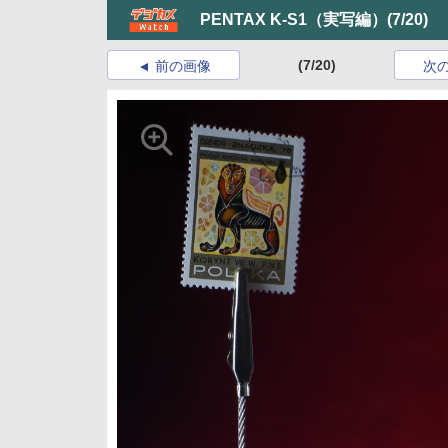
PENTAX K-S1（実写編）
(7/20)
(7/20)
前の画像
次