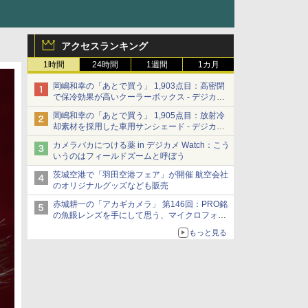
アクセスランキング
1時間
24時間
1週間
1カ月
岡嶋和幸の「あとで買う」 1,903点目：高密閉
で保冷効果が高いクーラーボックス - デジカメ
Watch
岡嶋和幸の「あとで買う」 1,905点目：放射冷
却素材を採用した車用サンシェード - デジカメ
Watch
カメラバカにつける薬 in デジカメ Watch：こう
いうのはフィールドズームと呼ぼう
茨城空港で「羽田空港フェア」が開催 航空会社
のオリジナルグッズなども販売
赤城耕一の「アカギカメラ」 第146回：PRO銘
の魚眼レンズを手にして思う、マイクロフォー
サーズへの期待と可能性
もっと見る