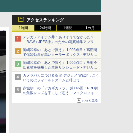
アクセスランキング
1時間
24時間
1週間
1カ月
デジカメアイテム丼：ありそうでなかった？
「RAW＋JPEG派」のための写真編集アプリ
カメラデフォルトのJPEGを大切にする
岡嶋和幸の「あとで買う」 1,903点目：高密閉
「Filmator」
で保冷効果が高いクーラーボックス - デジカメ
Watch
岡嶋和幸の「あとで買う」 1,905点目：放射冷
却素材を採用した車用サンシェード - デジカメ
Watch
カメラバカにつける薬 in デジカメ Watch：こう
いうのはフィールドズームと呼ぼう
赤城耕一の「アカギカメラ」 第146回：PRO銘
の魚眼レンズを手にして思う、マイクロフォー
サーズへの期待と可能性
もっと見る