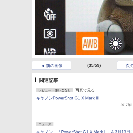
(35/59)
前の画像
次
関連記事
写真で見る
レビュー・使いこなし
キヤノンPowerShot G1 X Mark III
2017年
ニュース
キヤノン、「PowerShot G1 X Mark II」を3月13