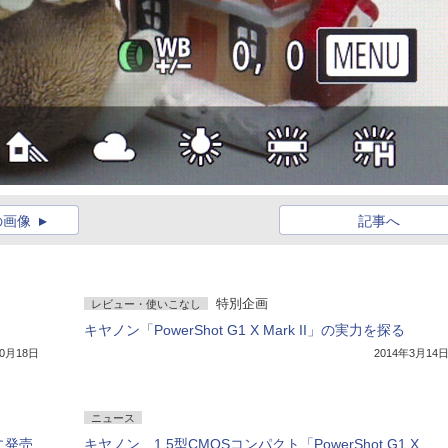
の画像
記事へ
特別企画
レビュー・使いこなし
キヤノン「PowerShot G1 X Mark II」の実力を探る
10月18日
2014年3月14
ニュース
日に発売
キヤノン、1.5型CMOSコンパクト「PowerShot G1 X