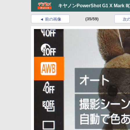
キヤノンPowerShot G1 X Mark II
(35/59)
前の画像
次