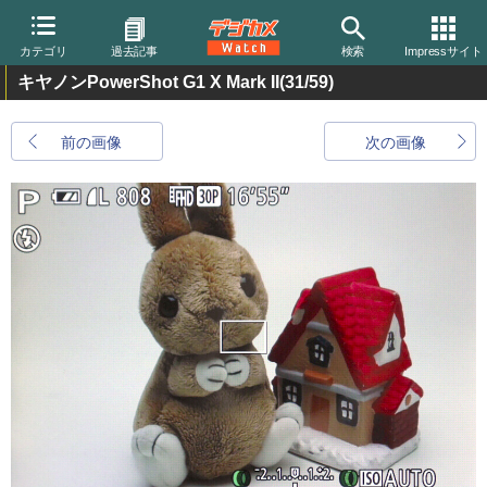
カテゴリ
過去記事
検索
Impressサイト
キヤノンPowerShot G1 X Mark II
(31/59)
前の画像
次の画像