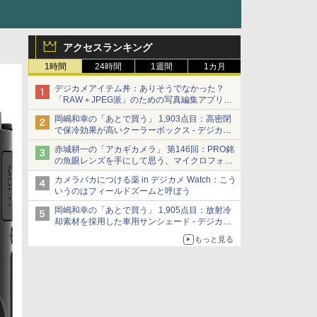
アクセスランキング
1時間
24時間
1週間
1カ月
デジカメアイテム丼：ありそうでなかった？
「RAW＋JPEG派」のための写真編集アプリ
カメラデフォルトのJPEGを大切にする
岡嶋和幸の「あとで買う」 1,903点目：高密閉
「Filmator」
で保冷効果が高いクーラーボックス - デジカメ
Watch
赤城耕一の「アカギカメラ」 第146回：PRO銘
の魚眼レンズを手にして思う、マイクロフォー
サーズへの期待と可能性
カメラバカにつける薬 in デジカメ Watch：こう
いうのはフィールドズームと呼ぼう
岡嶋和幸の「あとで買う」 1,905点目：放射冷
却素材を採用した車用サンシェード - デジカメ
Watch
もっと見る