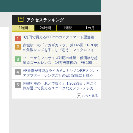
アクセスランキング
1時間
24時間
1週間
1カ月
3万円で買える800mmのアクロマート望遠鏡
赤城耕一の「アカギカメラ」 第146回：PRO銘
の魚眼レンズを手にして思う、マイクロフォー
サーズへの期待と可能性
ソニーからフルサイズ対応の軽量・低価格な超
望遠ズームレンズ 14万円前後の「FE 100-
400mm F5.6-8 OSS」
AF撮影が可能なライカM→キヤノンRFマウント
アダプター レンズごとのExif記録にも対応
岡嶋和幸の「あとで買う」 1,902点目：向こう
側が透けて見えるユニークなカメラ - デジカメ
Watch
もっと見る