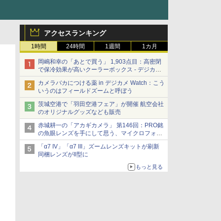
アクセスランキング
1時間
24時間
1週間
1カ月
岡嶋和幸の「あとで買う」 1,903点目：高密閉
で保冷効果が高いクーラーボックス - デジカメ
Watch
カメラバカにつける薬 in デジカメ Watch：こう
いうのはフィールドズームと呼ぼう
茨城空港で「羽田空港フェア」が開催 航空会社
のオリジナルグッズなども販売
赤城耕一の「アカギカメラ」 第146回：PRO銘
の魚眼レンズを手にして思う、マイクロフォー
サーズへの期待と可能性
「α7 IV」「α7 III」ズームレンズキットが刷新
同梱レンズがII型に
もっと見る