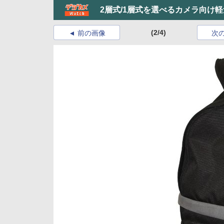
2層式/1層式を選べるカメラ向け
(2/4)
前の画像
次