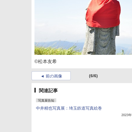
©松本友希
(6/6)
前の画像
関連記事
写真展告知
中井精也写真展：埼玉鉄道写真絵巻
2023