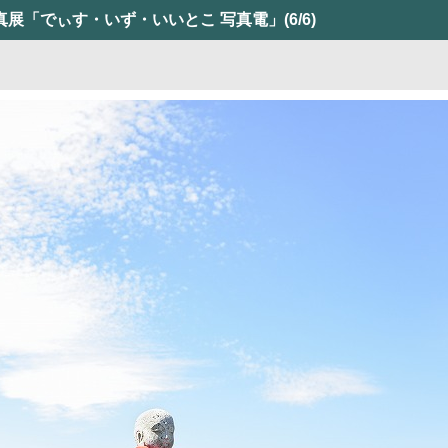
真展「でぃす・いず・いいとこ 写真電」
(6/6)