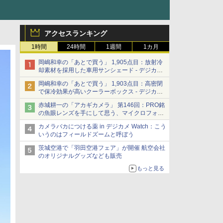
アクセスランキング
1時間
24時間
1週間
1カ月
岡嶋和幸の「あとで買う」 1,905点目：放射冷
却素材を採用した車用サンシェード - デジカメ
Watch
岡嶋和幸の「あとで買う」 1,903点目：高密閉
で保冷効果が高いクーラーボックス - デジカメ
Watch
赤城耕一の「アカギカメラ」 第146回：PRO銘
の魚眼レンズを手にして思う、マイクロフォー
サーズへの期待と可能性
カメラバカにつける薬 in デジカメ Watch：こう
いうのはフィールドズームと呼ぼう
茨城空港で「羽田空港フェア」が開催 航空会社
のオリジナルグッズなども販売
もっと見る