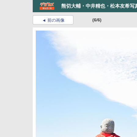
熊切大輔・中井精也・松本友希写
(6/6)
前の画像