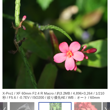
X-Pro1 / XF 60mm F2.4 R Macro / 約3.2MB / 4,896×3,264 / 1/210
秒 / F5.6 / -0.7EV / ISO200 / 絞り優先AE / WB：オート / 60mm