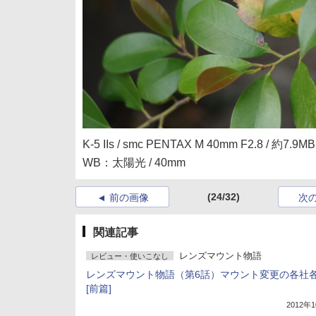
K-5 IIs / smc PENTAX M 40mm F2.8 / 約7.9MB 
WB：太陽光 / 40mm
(24/32)
前の画像
次
関連記事
レンズマウント物語
レビュー・使いこなし
レンズマウント物語（第6話）マウント変更の各社
[前篇]
2012年