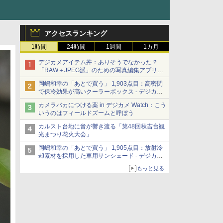
アクセスランキング
1時間
24時間
1週間
1カ月
デジカメアイテム丼：ありそうでなかった？
「RAW＋JPEG派」のための写真編集アプリ
カメラデフォルトのJPEGを大切にする
岡嶋和幸の「あとで買う」 1,903点目：高密閉
「Filmator」
で保冷効果が高いクーラーボックス - デジカメ
Watch
カメラバカにつける薬 in デジカメ Watch：こう
いうのはフィールドズームと呼ぼう
カルスト台地に音が響き渡る「第48回秋吉台観
光まつり花火大会」
岡嶋和幸の「あとで買う」 1,905点目：放射冷
却素材を採用した車用サンシェード - デジカメ
Watch
もっと見る