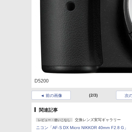
D5200
(2/3)
前の画像
次
関連記事
交換レンズ実写ギャラリー
レビュー・使いこなし
ニコン「AF-S DX Micro NIKKOR 40mm F2.8 G」