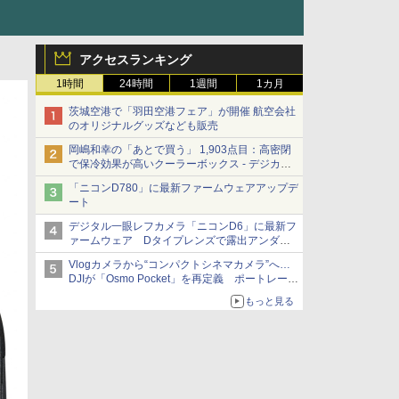
アクセスランキング
1時間
24時間
1週間
1カ月
茨城空港で「羽田空港フェア」が開催 航空会社
のオリジナルグッズなども販売
岡嶋和幸の「あとで買う」 1,903点目：高密閉
で保冷効果が高いクーラーボックス - デジカメ
Watch
「ニコンD780」に最新ファームウェアアップデ
ート
デジタル一眼レフカメラ「ニコンD6」に最新フ
ァームウェア Dタイプレンズで露出アンダー
になる現象の修正など
Vlogカメラから“コンパクトシネマカメラ”へ…
DJIが「Osmo Pocket」を再定義 ポートレート
重視の映像設計に
もっと見る