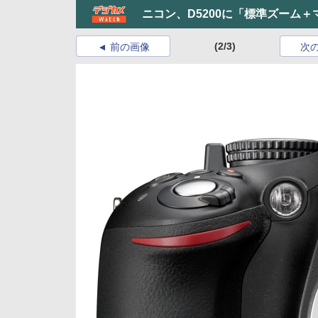
ニコン、D5200に「標準ズーム
(2/3)
前の画像
次