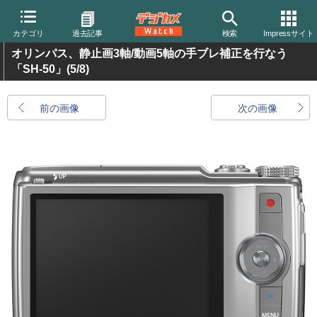
カテゴリ
過去記事
検索
Impressサイト
オリンパス、静止画3軸/動画5軸の手ブレ補正を行なう
「SH-50」
(5/8)
前の画像
次の画像