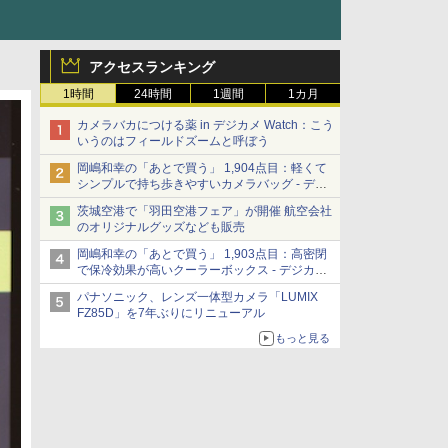
アクセスランキング
1時間
24時間
1週間
1カ月
カメラバカにつける薬 in デジカメ Watch：こう
いうのはフィールドズームと呼ぼう
岡嶋和幸の「あとで買う」 1,904点目：軽くて
シンプルで持ち歩きやすいカメラバッグ - デジ
カメ Watch
茨城空港で「羽田空港フェア」が開催 航空会社
のオリジナルグッズなども販売
岡嶋和幸の「あとで買う」 1,903点目：高密閉
で保冷効果が高いクーラーボックス - デジカメ
Watch
パナソニック、レンズ一体型カメラ「LUMIX
FZ85D」を7年ぶりにリニューアル
もっと見る