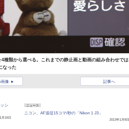
を4種類から選べる。これまでの静止画と動画の組み合わせでは
になった
の画像
記事へ
ャッシ
ニュース
ニコン、AF追従15コマ/秒の「Nikon 1 J3」
年1月16日
2013年1月8