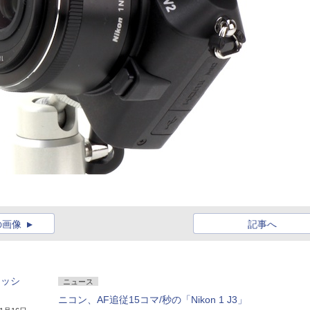
の画像
記事へ
ャッシ
ニュース
ニコン、AF追従15コマ/秒の「Nikon 1 J3」