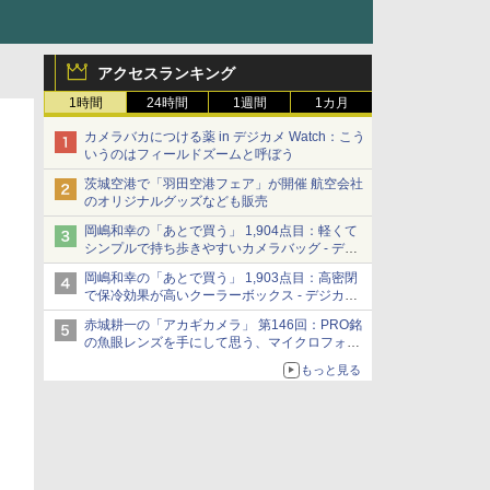
アクセスランキング
1時間
24時間
1週間
1カ月
カメラバカにつける薬 in デジカメ Watch：こう
いうのはフィールドズームと呼ぼう
茨城空港で「羽田空港フェア」が開催 航空会社
のオリジナルグッズなども販売
岡嶋和幸の「あとで買う」 1,904点目：軽くて
シンプルで持ち歩きやすいカメラバッグ - デジ
カメ Watch
岡嶋和幸の「あとで買う」 1,903点目：高密閉
で保冷効果が高いクーラーボックス - デジカメ
Watch
赤城耕一の「アカギカメラ」 第146回：PRO銘
の魚眼レンズを手にして思う、マイクロフォー
サーズへの期待と可能性
もっと見る