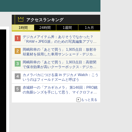
アクセスランキング
1時間
24時間
1週間
1カ月
デジカメアイテム丼：ありそうでなかった？
「RAW＋JPEG派」のための写真編集アプリ
カメラデフォルトのJPEGを大切にする
岡嶋和幸の「あとで買う」 1,905点目：放射冷
「Filmator」
却素材を採用した車用サンシェード - デジカメ
Watch
岡嶋和幸の「あとで買う」 1,903点目：高密閉
で保冷効果が高いクーラーボックス - デジカメ
Watch
カメラバカにつける薬 in デジカメ Watch：こう
いうのはフィールドズームと呼ぼう
赤城耕一の「アカギカメラ」 第146回：PRO銘
の魚眼レンズを手にして思う、マイクロフォー
サーズへの期待と可能性
もっと見る