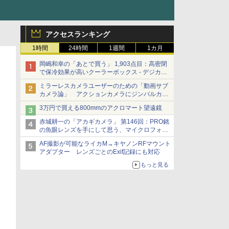
アクセスランキング
1時間
24時間
1週間
1カ月
岡嶋和幸の「あとで買う」 1,903点目：高密閉
で保冷効果が高いクーラーボックス - デジカメ
Watch
ミラーレスカメラユーザーのための「動画サブ
カメラ論」 アクションカメラにジンバルカメ
ラ……その実質的な違いは？
3万円で買える800mmのアクロマート望遠鏡
赤城耕一の「アカギカメラ」 第146回：PRO銘
の魚眼レンズを手にして思う、マイクロフォー
サーズへの期待と可能性
AF撮影が可能なライカM→キヤノンRFマウント
アダプター レンズごとのExif記録にも対応
もっと見る