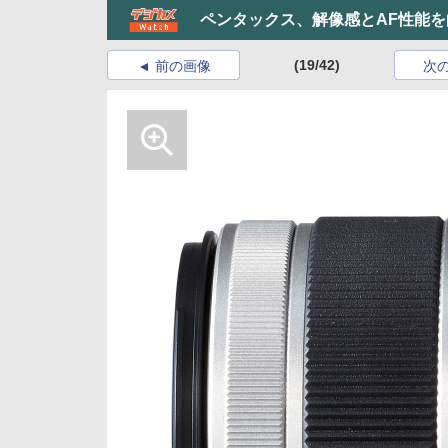
ペンタックス、解像感とAF性能を向
(19/42)
前の画像
次