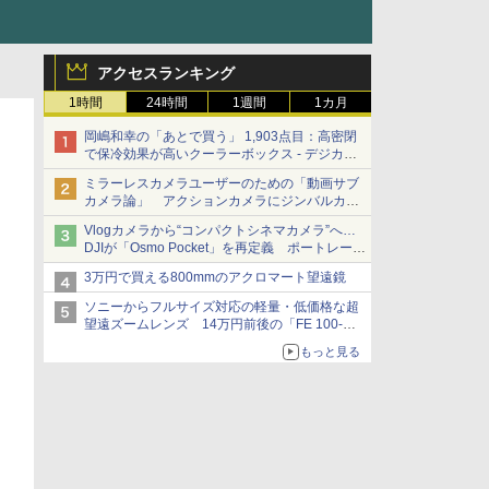
アクセスランキング
1時間
24時間
1週間
1カ月
岡嶋和幸の「あとで買う」 1,903点目：高密閉
で保冷効果が高いクーラーボックス - デジカメ
Watch
ミラーレスカメラユーザーのための「動画サブ
カメラ論」 アクションカメラにジンバルカメ
ラ……その実質的な違いは？
Vlogカメラから“コンパクトシネマカメラ”へ…
DJIが「Osmo Pocket」を再定義 ポートレート
重視の映像設計に
3万円で買える800mmのアクロマート望遠鏡
ソニーからフルサイズ対応の軽量・低価格な超
望遠ズームレンズ 14万円前後の「FE 100-
400mm F5.6-8 OSS」
もっと見る