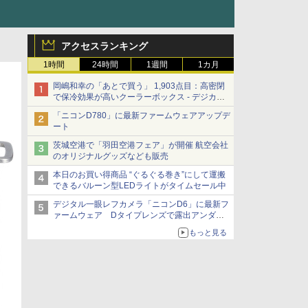
アクセスランキング
1時間
24時間
1週間
1カ月
岡嶋和幸の「あとで買う」 1,903点目：高密閉
で保冷効果が高いクーラーボックス - デジカメ
Watch
「ニコンD780」に最新ファームウェアアップデ
ート
茨城空港で「羽田空港フェア」が開催 航空会社
のオリジナルグッズなども販売
本日のお買い得商品 “ぐるぐる巻き”にして運搬
できるバルーン型LEDライトがタイムセール中
デジタル一眼レフカメラ「ニコンD6」に最新フ
ァームウェア Dタイプレンズで露出アンダー
になる現象の修正など
もっと見る