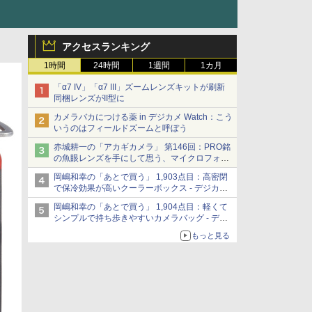
アクセスランキング
1時間
24時間
1週間
1カ月
「α7 IV」「α7 III」ズームレンズキットが刷新
同梱レンズがII型に
カメラバカにつける薬 in デジカメ Watch：こう
いうのはフィールドズームと呼ぼう
赤城耕一の「アカギカメラ」 第146回：PRO銘
の魚眼レンズを手にして思う、マイクロフォー
サーズへの期待と可能性
岡嶋和幸の「あとで買う」 1,903点目：高密閉
で保冷効果が高いクーラーボックス - デジカメ
Watch
岡嶋和幸の「あとで買う」 1,904点目：軽くて
シンプルで持ち歩きやすいカメラバッグ - デジ
カメ Watch
もっと見る