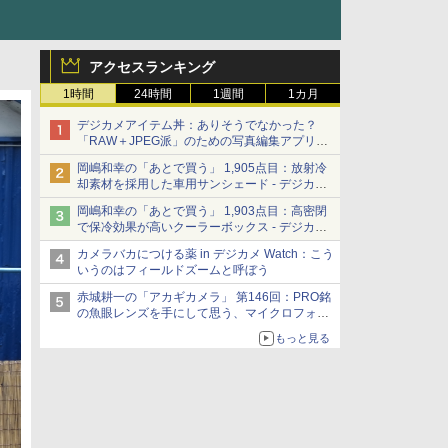
アクセスランキング
1時間
24時間
1週間
1カ月
デジカメアイテム丼：ありそうでなかった？
「RAW＋JPEG派」のための写真編集アプリ
カメラデフォルトのJPEGを大切にする
岡嶋和幸の「あとで買う」 1,905点目：放射冷
「Filmator」
却素材を採用した車用サンシェード - デジカメ
Watch
岡嶋和幸の「あとで買う」 1,903点目：高密閉
で保冷効果が高いクーラーボックス - デジカメ
Watch
カメラバカにつける薬 in デジカメ Watch：こう
いうのはフィールドズームと呼ぼう
赤城耕一の「アカギカメラ」 第146回：PRO銘
の魚眼レンズを手にして思う、マイクロフォー
サーズへの期待と可能性
もっと見る