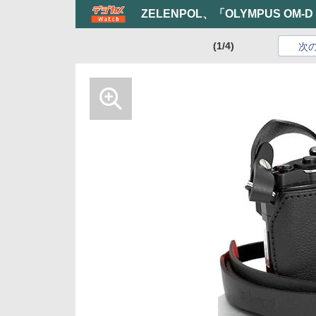
ZELENPOL、「OLYMPUS OM
(1/4)
次