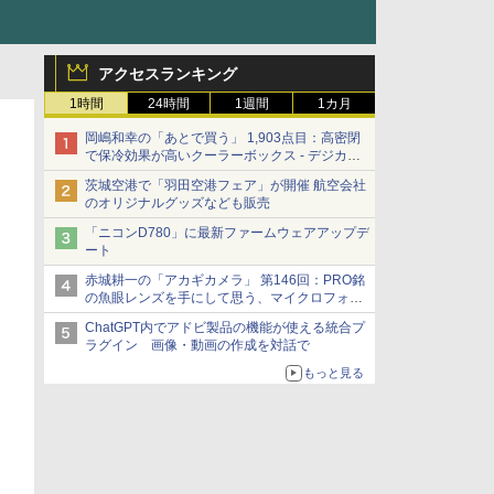
アクセスランキング
1時間
24時間
1週間
1カ月
岡嶋和幸の「あとで買う」 1,903点目：高密閉
で保冷効果が高いクーラーボックス - デジカメ
Watch
茨城空港で「羽田空港フェア」が開催 航空会社
のオリジナルグッズなども販売
「ニコンD780」に最新ファームウェアアップデ
ート
赤城耕一の「アカギカメラ」 第146回：PRO銘
の魚眼レンズを手にして思う、マイクロフォー
サーズへの期待と可能性
ChatGPT内でアドビ製品の機能が使える統合プ
ラグイン 画像・動画の作成を対話で
もっと見る