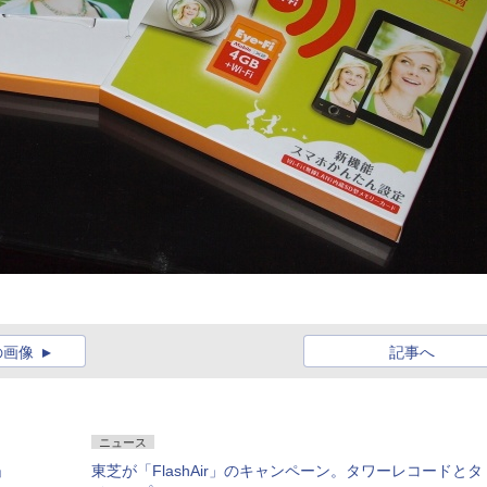
の画像
記事へ
ニュース
」
東芝が「FlashAir」のキャンペーン。タワーレコードとタ