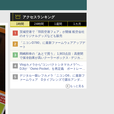
アクセスランキング
1時間
24時間
1週間
1カ月
茨城空港で「羽田空港フェア」が開催 航空会社
のオリジナルグッズなども販売
「ニコンD780」に最新ファームウェアアップデ
ート
岡嶋和幸の「あとで買う」 1,903点目：高密閉
で保冷効果が高いクーラーボックス - デジカメ
Watch
Vlogカメラから“コンパクトシネマカメラ”へ…
DJIが「Osmo Pocket」を再定義 ポートレート
重視の映像設計に
デジタル一眼レフカメラ「ニコンD6」に最新フ
ァームウェア Dタイプレンズで露出アンダー
になる現象の修正など
もっと見る