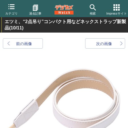
カテゴリ
過去記事
検索
Impressサイト
エツミ、“2点吊り”コンパクト用などネックストラップ新製
品
(10/11)
前の画像
次の画像