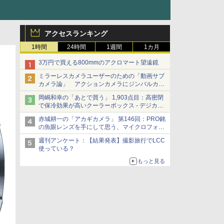
アクセスランキング
1時間
24時間
1週間
1カ月
3万円で買える800mmのアクロマート望遠鏡
ミラーレスカメラユーザーのための「動画サブ
カメラ論」 アクションカメラにジンバルカメ
ラ……その実質的な違いは？
岡嶋和幸の「あとで買う」 1,903点目：高密閉
で保冷効果が高いクーラーボックス - デジカメ
Watch
赤城耕一の「アカギカメラ」 第146回：PRO銘
の魚眼レンズを手にして思う、マイクロフォー
サーズへの期待と可能性
週刊アンケート：【結果発表】撮影旅行でLCC
使っている？
もっと見る