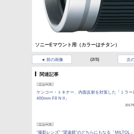
ソニーEマウント用（カラーはチタン）
(2/3)
前の画像
次
関連記事
ニュース
ケンコー・トキナー、内面反射を対策した「ミラー
400mm F8 N II」
201
ニュース
“撮影レンズ” “望遠鏡”のどちらにもなる「MILTOL