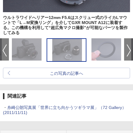
ウルトラワイドへリアー12mm F5.6はスクリュー式のライカLマウ
ントで「L→M変換リング」を介してGXR MOUNT A12に装着す
る。この機構を利用して“超広角マクロ撮影”が可能なパーツを製作
してみる
この写真の記事へ
関連記事
・
糸崎公朗写真展「世界に立ち向かうツギラマ展」（72 Gallery）
(2011/11/11)