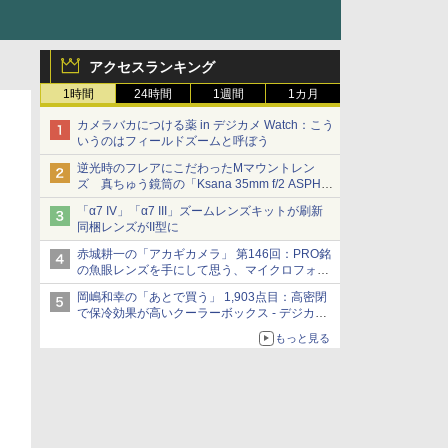
アクセスランキング
1時間
24時間
1週間
1カ月
カメラバカにつける薬 in デジカメ Watch：こう
いうのはフィールドズームと呼ぼう
逆光時のフレアにこだわったMマウントレン
ズ 真ちゅう鏡筒の「Ksana 35mm f/2 ASPH.
シルバークローム」
「α7 IV」「α7 III」ズームレンズキットが刷新
同梱レンズがII型に
赤城耕一の「アカギカメラ」 第146回：PRO銘
の魚眼レンズを手にして思う、マイクロフォー
サーズへの期待と可能性
岡嶋和幸の「あとで買う」 1,903点目：高密閉
で保冷効果が高いクーラーボックス - デジカメ
Watch
もっと見る