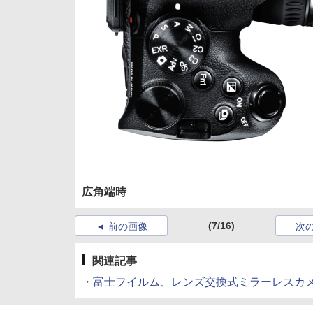
広角端時
(7/16)
前の画像
次
関連記事
・
富士フイルム、レンズ交換式ミラーレスカメラへの