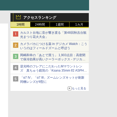
アクセスランキング
1時間
24時間
1週間
1カ月
カルスト台地に音が響き渡る「第48回秋吉台観
光まつり花火大会」
カメラバカにつける薬 in デジカメ Watch：こう
いうのはフィールドズームと呼ぼう
岡嶋和幸の「あとで買う」 1,903点目：高密閉
で保冷効果が高いクーラーボックス - デジカメ
Watch
逆光時のフレアにこだわったMマウントレン
ズ 真ちゅう鏡筒の「Ksana 35mm f/2 ASPH.
シルバークローム」
「α7 IV」「α7 III」ズームレンズキットが刷新
同梱レンズがII型に
もっと見る