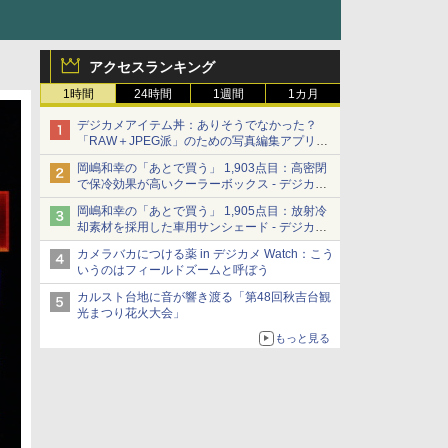
アクセスランキング
1時間
24時間
1週間
1カ月
デジカメアイテム丼：ありそうでなかった？
「RAW＋JPEG派」のための写真編集アプリ
カメラデフォルトのJPEGを大切にする
岡嶋和幸の「あとで買う」 1,903点目：高密閉
「Filmator」
で保冷効果が高いクーラーボックス - デジカメ
Watch
岡嶋和幸の「あとで買う」 1,905点目：放射冷
却素材を採用した車用サンシェード - デジカメ
Watch
カメラバカにつける薬 in デジカメ Watch：こう
いうのはフィールドズームと呼ぼう
カルスト台地に音が響き渡る「第48回秋吉台観
光まつり花火大会」
もっと見る