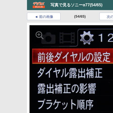
写真で見るソニーα77
(54/65)
(54/65)
前の画像
次