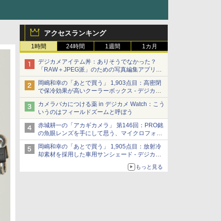
アクセスランキング
1時間
24時間
1週間
1カ月
デジカメアイテム丼：ありそうでなかった？
「RAW＋JPEG派」のための写真編集アプリ
カメラデフォルトのJPEGを大切にする
岡嶋和幸の「あとで買う」 1,903点目：高密閉
「Filmator」
で保冷効果が高いクーラーボックス - デジカメ
Watch
カメラバカにつける薬 in デジカメ Watch：こう
いうのはフィールドズームと呼ぼう
赤城耕一の「アカギカメラ」 第146回：PRO銘
の魚眼レンズを手にして思う、マイクロフォー
サーズへの期待と可能性
岡嶋和幸の「あとで買う」 1,905点目：放射冷
却素材を採用した車用サンシェード - デジカメ
Watch
もっと見る