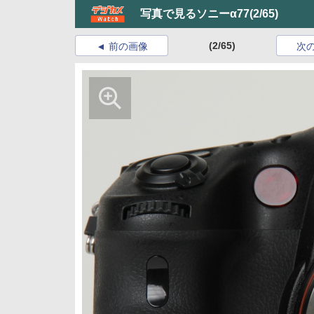
写真で見るソニーα77
(2/65)
(2/65)
前の画像
次