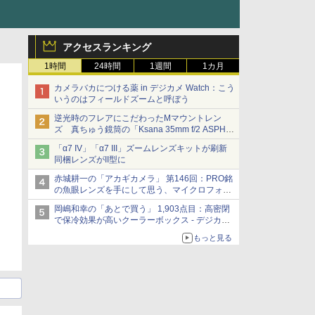
アクセスランキング
1時間
24時間
1週間
1カ月
カメラバカにつける薬 in デジカメ Watch：こう
いうのはフィールドズームと呼ぼう
逆光時のフレアにこだわったMマウントレン
ズ 真ちゅう鏡筒の「Ksana 35mm f/2 ASPH.
シルバークローム」
「α7 IV」「α7 III」ズームレンズキットが刷新
同梱レンズがII型に
赤城耕一の「アカギカメラ」 第146回：PRO銘
の魚眼レンズを手にして思う、マイクロフォー
サーズへの期待と可能性
岡嶋和幸の「あとで買う」 1,903点目：高密閉
で保冷効果が高いクーラーボックス - デジカメ
Watch
もっと見る