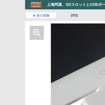
上海問屋、SDスロットとUSBポー
(3/3)
前の画像