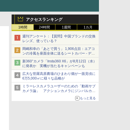
アクセスランキング
1時間
24時間
1週間
1カ月
週刊アンケート：【質問】中国ブランドの交換
レンズ、使っている？
岡嶋和幸の「あとで買う」 1,906点目：エアコ
ンの冷風を座面全体に送るシートカバー - デジ
カメ Watch
新360°カメラ「Insta360 X6」が8月12日（水）
に発表か 実機が当たるキャンペーンも
広大な世羅高原農場のひまわり畑が一面見頃に
6万5,000㎡に様々な品種が
ミラーレスカメラユーザーのための「動画サブ
カメラ論」 アクションカメラにジンバルカメ
ラ……その実質的な違いは？
もっと見る