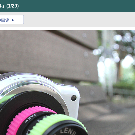
.4」
(1/29)
の画像