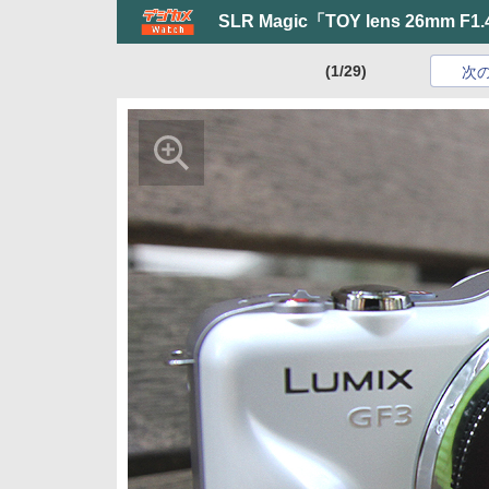
SLR Magic「TOY lens 26mm F1
(1/29)
次