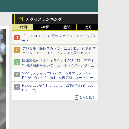
アクセスランキング
1時間
24時間
1週間
1カ月
「ニコンD780」に最新ファームウェアアップデ
ート
デジタル一眼レフカメラ「ニコンD6」に最新フ
ァームウェア Dタイプレンズで露出アンダー
になる現象の修正など
岡嶋和幸の「あとで買う」 1,903点目：高密閉
で保冷効果が高いクーラーボックス - デジカメ
Watch
Vlogカメラから“コンパクトシネマカメラ”へ…
DJIが「Osmo Pocket」を再定義 ポートレート
重視の映像設計に
NextorageからThunderbolt 5認証のUSB Type-
Cケーブル
もっと見る