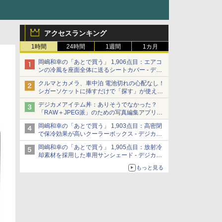
アクセスランキング
1時間
24時間
1週間
1カ月
岡嶋和幸の「あとで買う」 1,906点目：エアコ
ンの冷風を座面全体に送るシートカバー - デジ
カメ Watch
クルマとカメラ、車中泊 電池切れの心配なし！
シガーソケットに挿すだけで「探す」が使える
スマートタグ - デジカメ Watch
デジカメアイテム丼：ありそうでなかった？
「RAW＋JPEG派」のための写真編集アプリ
カメラデフォルトのJPEGを大切にする
岡嶋和幸の「あとで買う」 1,903点目：高密閉
「Filmator」
で保冷効果が高いクーラーボックス - デジカメ
Watch
岡嶋和幸の「あとで買う」 1,905点目：放射冷
却素材を採用した車用サンシェード - デジカメ
Watch
もっと見る