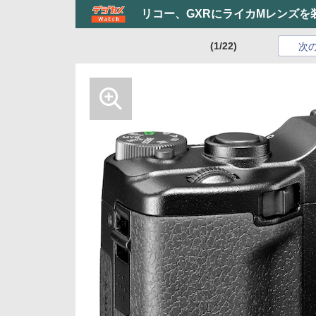
リコー、GXRにライカMレンズを装着
(1/22)
次