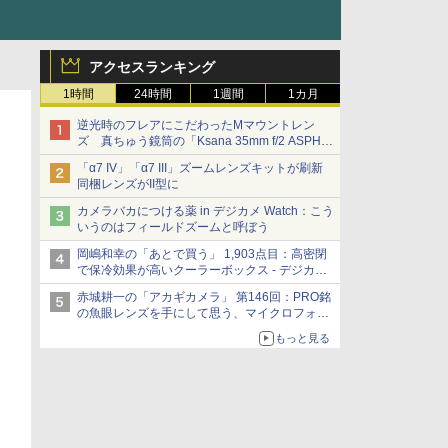
アクセスランキング
1時間
24時間
1週間
1カ月
逆光時のフレアにこだわったMマウントレン
ズ 真ちゅう鏡筒の「Ksana 35mm f/2 ASPH.
シルバークローム」
「α7 IV」「α7 III」ズームレンズキットが刷新
同梱レンズがII型に
カメラバカにつける薬 in デジカメ Watch：こう
いうのはフィールドズームと呼ぼう
岡嶋和幸の「あとで買う」 1,903点目：高密閉
で保冷効果が高いクーラーボックス - デジカメ
Watch
赤城耕一の「アカギカメラ」 第146回：PRO銘
の魚眼レンズを手にして思う、マイクロフォー
サーズへの期待と可能性
もっと見る