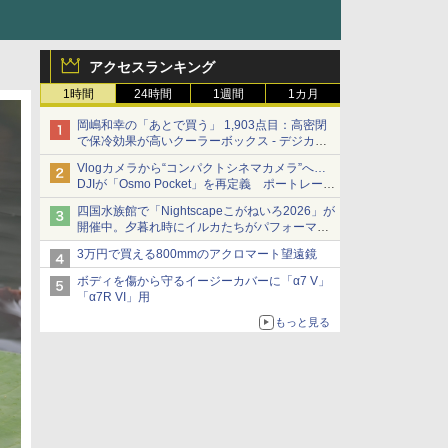
アクセスランキング
1時間
24時間
1週間
1カ月
岡嶋和幸の「あとで買う」 1,903点目：高密閉
で保冷効果が高いクーラーボックス - デジカメ
Watch
Vlogカメラから“コンパクトシネマカメラ”へ…
DJIが「Osmo Pocket」を再定義 ポートレート
重視の映像設計に
四国水族館で「Nightscapeこがねいろ2026」が
開催中。夕暮れ時にイルカたちがパフォーマン
スを繰り広げる
3万円で買える800mmのアクロマート望遠鏡
ボディを傷から守るイージーカバーに「α7 V」
「α7R VI」用
もっと見る