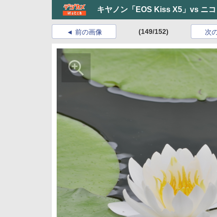
キヤノン「EOS Kiss X5」vs ニ
(149/152)
前の画像
次