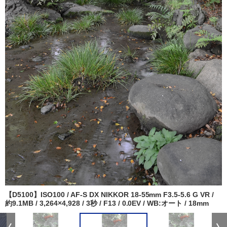
【D5100】ISO100 / AF-S DX NIKKOR 18-55mm F3.5-5.6 G VR /
約9.1MB / 3,264×4,928 / 3秒 / F13 / 0.0EV / WB:オート / 18mm